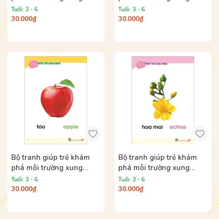
quanh – Động vật nuôi
quanh – Côn trùng, chim
Tuổi: 3 - 6
Tuổi: 3 - 6
trong gia đình (song ngữ
(song ngữ Việt – Anh)
30.000₫
30.000₫
Việt – Anh)
Bộ tranh giúp trẻ khám
Bộ tranh giúp trẻ khám
phá môi trường xung
phá môi trường xung
quanh – Một số loại quả
quanh – Một số loại hoa
Tuổi: 3 - 6
Tuổi: 3 - 6
(song ngữ Việt – Anh)
(song ngữ Việt – Anh)
30.000₫
30.000₫