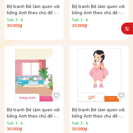
Bộ tranh Bé làm quen với
Bộ tranh Bé làm quen với
tiếng Anh theo chủ đề -
tiếng Anh theo chủ đề -
Chủ đề Động vật
Chủ đề Một số nghề phổ
Tuổi: 3 - 6
Tuổi: 3 - 6
biến
30.000₫
30.000₫
Bộ tranh Bé làm quen với
Bộ tranh Bé làm quen với
tiếng Anh theo chủ đề -
tiếng Anh theo chủ đề -
Chủ đề Gia đình
Chủ đề Bản thân
Tuổi: 3 - 6
Tuổi: 3 - 6
30.000₫
30.000₫