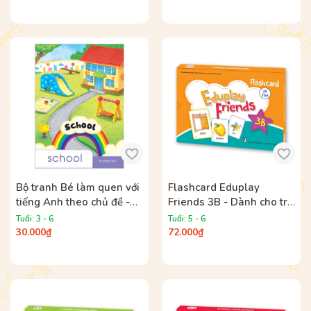
Bộ tranh Bé làm quen với
Flashcard Eduplay
tiếng Anh theo chủ đề -
Friends 3B - Dành cho trẻ
Chủ đề Trường mầm non
mẫu giáo
Tuổi: 3 - 6
Tuổi: 5 - 6
30.000₫
72.000₫