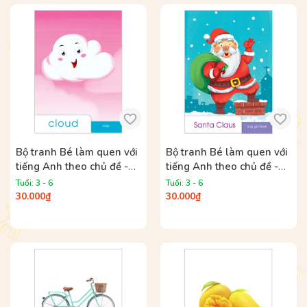
Bộ tranh Bé làm quen với
Bộ tranh Bé làm quen với
tiếng Anh theo chủ đề -
tiếng Anh theo chủ đề -
Chủ đề Một số hiện tượng
Chủ đề Lễ hội
Tuổi: 3 - 6
Tuổi: 3 - 6
tự nhiên
30.000₫
30.000₫