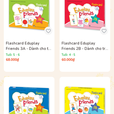
Flashcard Eduplay
Flashcard Eduplay
Friends 3A - Dành cho trẻ
Friends 2B - Dành cho trẻ
mẫu giáo
mẫu giáo
Tuổi: 5 - 6
Tuổi: 4 - 5
68.000₫
60.000₫