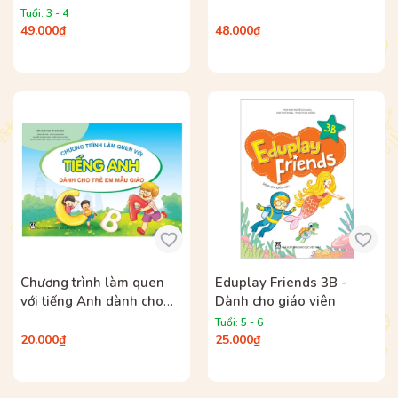
mẫu giáo
Anh ở nơi có điều kiện
Tuổi: 3 - 4
49.000₫
48.000₫
Chương trình làm quen
Eduplay Friends 3B -
với tiếng Anh dành cho
Dành cho giáo viên
trẻ em mẫu giáo
Tuổi: 5 - 6
20.000₫
25.000₫