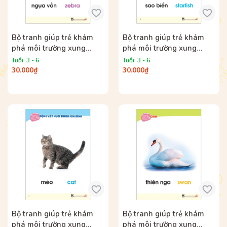
Bộ tranh giúp trẻ khám
Bộ tranh giúp trẻ khám
phá môi trường xung
phá môi trường xung
quanh – Động vật sống
quanh – Động vật sống
Tuổi: 3 - 6
Tuổi: 3 - 6
hoang dã (song ngữ Việt
dưới nước (song ngữ Việt
30.000₫
30.000₫
– Anh)
– Anh)
Bộ tranh giúp trẻ khám
Bộ tranh giúp trẻ khám
phá môi trường xung
phá môi trường xung