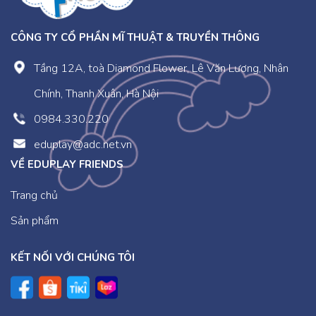
CÔNG TY CỔ PHẦN MĨ THUẬT & TRUYỀN THÔNG
Tầng 12A, toà Diamond Flower, Lê Văn Lương, Nhân
Chính, Thanh Xuân, Hà Nội
0984.330.220
eduplay@adc.net.vn
VỀ EDUPLAY FRIENDS
Trang chủ
Sản phẩm
KẾT NỐI VỚI CHÚNG TÔI