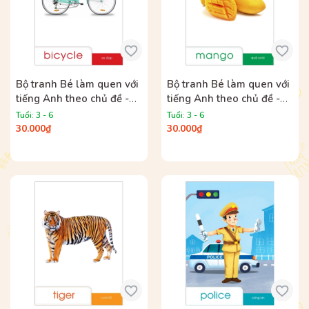
Bộ tranh Bé làm quen với
Bộ tranh Bé làm quen với
tiếng Anh theo chủ đề -
tiếng Anh theo chủ đề -
Chủ đề Giao thông
Chủ đề Thực vật
Tuổi: 3 - 6
Tuổi: 3 - 6
30.000₫
30.000₫