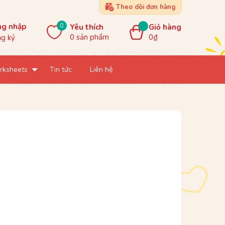
Theo dõi đơn hàng
0
ng nhập
Yêu thích
Giỏ hàng
0
sản phẩm
0₫
g ký
rksheets
Tin tức
Liên hệ