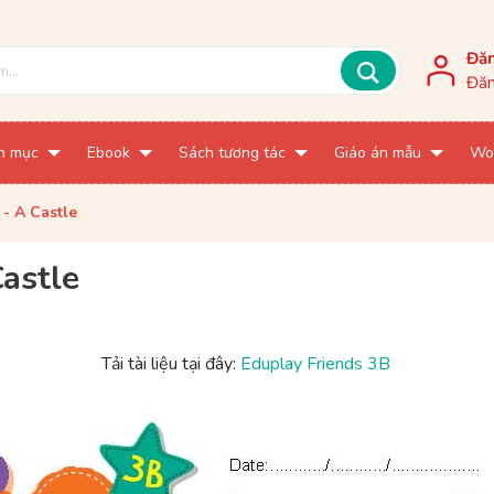
Đă
Đăn
h mục
Ebook
Sách tương tác
Giáo án mẫu
Wo
 - A Castle
astle
Tải tài liệu tại đây:
Eduplay Friends 3B